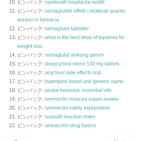
ピンバック:
vardenafil headache reddit
ピンバック:
semaglutide effetti collaterali quanto
durano in farmacia
ピンバック:
semaglutid tabletter
ピンバック:
what is the best dose of topamax for
weight loss
ピンバック:
semaglutid wirkung gehirn
ピンバック:
doxycycline mono 100 mg tablets
ピンバック:
acyclovir side effects oral
ピンバック:
bupropion brand and generic name
ピンバック:
acular ketorolac essential info
ピンバック:
ivermectin rosacea expert review
ピンバック:
ivermectin safety explanation
ピンバック:
avanafil reaction notes
ピンバック:
amoxicillin drug basics