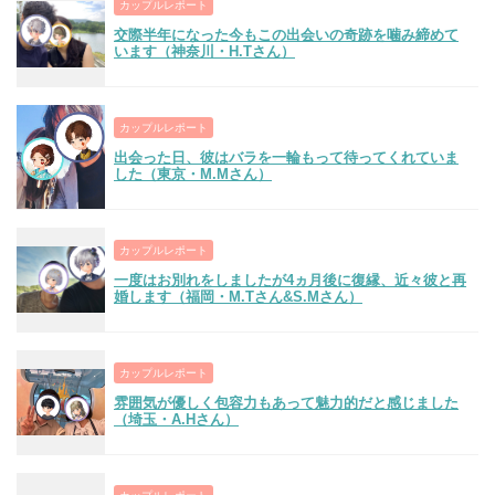
カップルレポート
交際半年になった今もこの出会いの奇跡を噛み締めて
います（神奈川・H.Tさん）
カップルレポート
出会った日、彼はバラを一輪もって待ってくれていま
した（東京・M.Mさん）
カップルレポート
一度はお別れをしましたが4ヵ月後に復縁、近々彼と再
婚します（福岡・M.Tさん&S.Mさん）
カップルレポート
雰囲気が優しく包容力もあって魅力的だと感じました
（埼玉・A.Hさん）