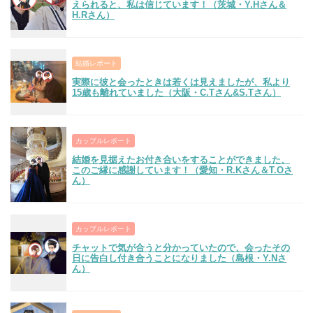
えられると、私は信じています！（茨城・Y.Hさん＆
H.Rさん）
結婚レポート
実際に彼と会ったときは若くは見えましたが、私より
15歳も離れていました（大阪・C.Tさん&S.Tさん）
カップルレポート
結婚を見据えたお付き合いをすることができました、
このご縁に感謝しています！（愛知・R.Kさん＆T.Oさ
ん）
カップルレポート
チャットで気が合うと分かっていたので、会ったその
日に告白し付き合うことになりました（島根・Y.Nさ
ん）