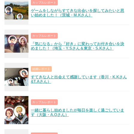
カップルレポート
ゲームをしながらすてきな出会いを探してみたいと思
い始めました！（茨城・M.Kさん）
カップルレポート
「気になる」から「好き」に変わってお付き合いを決
めました！（埼玉・Y.Sさん＆東京・S.Kさん）
結婚レポート
すてきな人と出会えて感謝しています（香川・K.Kさん
&T.Aさん）
カップルレポート
一緒に暮らし始めましたが毎日を楽しく過ごしていま
す（大阪・A.Oさん）