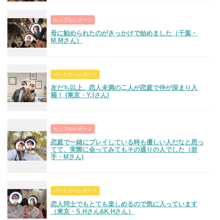
カップルレポート
母に勧められたのがきっかけで始めました（千葉・
M.Mさん）
パートナーレポート
友だち以上、恋人未満の二人が恋庭で仲が深まり入
籍！ (東京・Y.Iさん)
カップルレポート
恋庭で一緒にプレイしている時も優しい人だなと思っ
てて、実際に会ってみてもその通りの人でした（岩
手・Mさん)
パートナーレポート
恋人同士でもとても楽しめるので気に入っています
（東京・S.Hさん&K.Hさん）