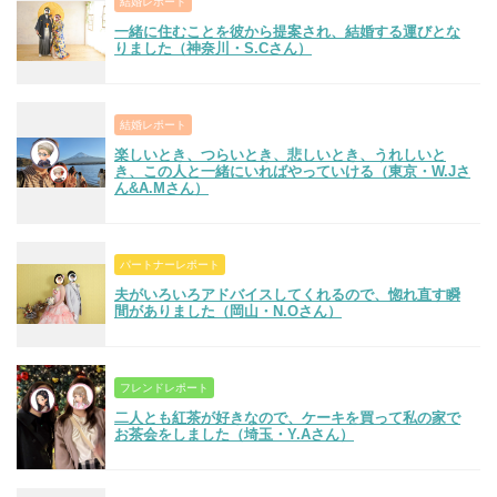
結婚レポート
一緒に住むことを彼から提案され、結婚する運びとな
りました（神奈川・S.Cさん）
結婚レポート
楽しいとき、つらいとき、悲しいとき、うれしいと
き、この人と一緒にいればやっていける（東京・W.Jさ
ん&A.Mさん）
パートナーレポート
夫がいろいろアドバイスしてくれるので、惚れ直す瞬
間がありました（岡山・N.Oさん）
フレンドレポート
二人とも紅茶が好きなので、ケーキを買って私の家で
お茶会をしました（埼玉・Y.Aさん）