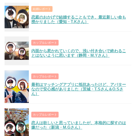
結婚レポート
恋庭のおかげで結婚することもでき、最近新しい命も
授かりました（愛知・T.Kさん）
カップルレポート
内面から惹かれていくので、浅い付き合いで終わるこ
とはないように思います（静岡・M.Yさん）
カップルレポート
最初はマッチングアプリに抵抗あったけど、アバター
なので安心感がありました（茨城・T.Sさん＆O.Sさ
ん）
カップルレポート
恋人は欲しいと思っていましたが、本格的に探すのは
嫌だった（新潟・M.Gさん）