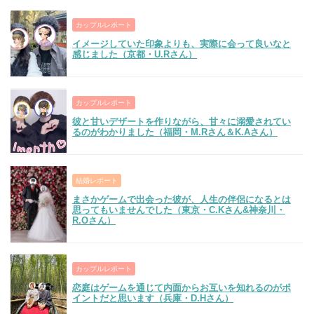
カップルレポート
イメージしていた印象よりも、実際に会って良いなと
感じました（京都・U.Rさん）
カップルレポート
彼と甘いデザートを作りながら、甘々に溺愛されてい
るのがわかりました（福岡・M.Rさん＆K.Aさん）
結婚レポート
まさかゲームで出会った彼が、人生の伴侶になるとは
思ってもいませんでした（東京・C.Kさん&神奈川・
R.Oさん）
カップルレポート
恋庭はゲームを通じて内面からお互いを知れるのがポ
イントだと思います（兵庫・D.Hさん）