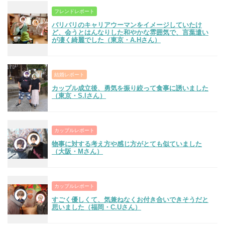
フレンドレポート
バリバリのキャリアウーマンをイメージしていたけ
ど、会うとはんなりした和やかな雰囲気で、言葉遣い
が凄く綺麗でした（東京・A.Hさん）
結婚レポート
カップル成立後、勇気を振り絞って食事に誘いました
（東京・S.Iさん）
カップルレポート
物事に対する考え方や感じ方がとても似ていました
（大阪・Mさん）
カップルレポート
すごく優しくて、気兼ねなくお付き合いできそうだと
思いました（福岡・C.Uさん）