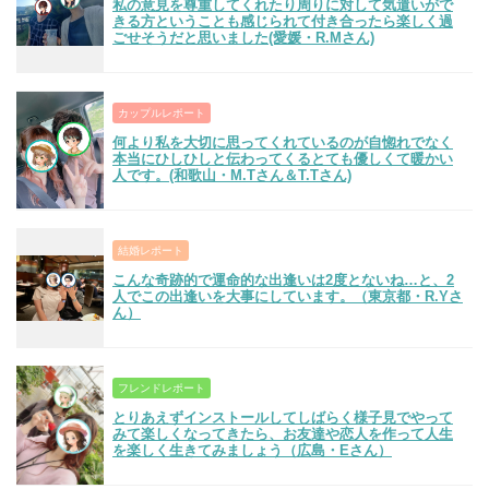
私の意見を尊重してくれたり周りに対して気遣いがで
きる方ということも感じられて付き合ったら楽しく過
ごせそうだと思いました(愛媛・R.Mさん)
カップルレポート
何より私を大切に思ってくれているのが自惚れでなく
本当にひしひしと伝わってくるとても優しくて暖かい
人です。(和歌山・M.Tさん＆T.Tさん)
結婚レポート
こんな奇跡的で運命的な出逢いは2度とないね…と、2
人でこの出逢いを大事にしています。（東京都・R.Yさ
ん）
フレンドレポート
とりあえずインストールしてしばらく様子見でやって
みて楽しくなってきたら、お友達や恋人を作って人生
を楽しく生きてみましょう（広島・Eさん）