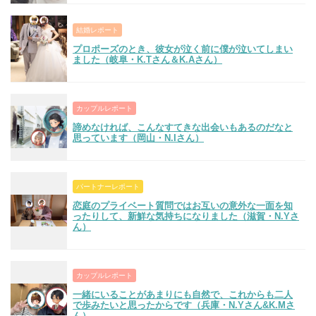
結婚レポート
プロポーズのとき、彼女が泣く前に僕が泣いてしまい
ました（岐阜・K.Tさん＆K.Aさん）
カップルレポート
諦めなければ、こんなすてきな出会いもあるのだなと
思っています（岡山・N.Iさん）
パートナーレポート
恋庭のプライベート質問ではお互いの意外な一面を知
ったりして、新鮮な気持ちになりました（滋賀・N.Yさ
ん）
カップルレポート
一緒にいることがあまりにも自然で、これからも二人
で歩みたいと思ったからです（兵庫・N.Yさん&K.Mさ
ん）