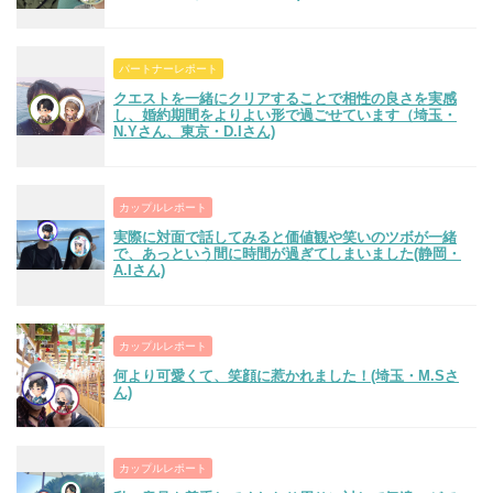
パートナーレポート
クエストを一緒にクリアすることで相性の良さを実感
し、婚約期間をよりよい形で過ごせています（埼玉・
N.Yさん、東京・D.Iさん)
カップルレポート
実際に対面で話してみると価値観や笑いのツボが一緒
で、あっという間に時間が過ぎてしまいました(静岡・
A.Iさん)
カップルレポート
何より可愛くて、笑顔に惹かれました！(埼玉・M.Sさ
ん)
カップルレポート