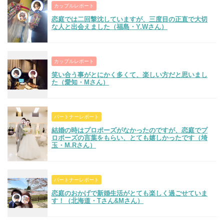
カップルレポート
恋庭では二回撃沈していますが、三度目の正直で大切
な人と出会えました（福島・Y.Wさん）
カップルレポート
笑い合う事がとにかく多くて、楽しい方だと思いまし
た（愛知・Mさん）
パートナーレポート
結婚の時はプロポーズがなかったのですが、恋庭でプ
ロポーズの言葉をもらい、とても嬉しかったです（埼
玉・M.Rさん）
パートナーレポート
恋庭のおかげで新婚生活がとても楽しく過ごせていま
す！（北海道・Tさん&Mさん）