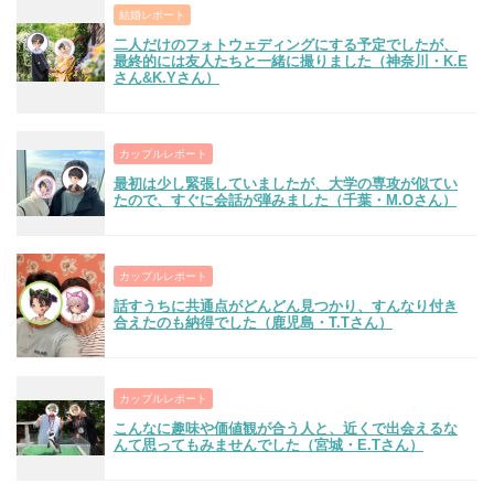
結婚レポート
二人だけのフォトウェディングにする予定でしたが、
最終的には友人たちと一緒に撮りました（神奈川・K.E
さん&K.Yさん）
カップルレポート
最初は少し緊張していましたが、大学の専攻が似てい
たので、すぐに会話が弾みました（千葉・M.Oさん）
カップルレポート
話すうちに共通点がどんどん見つかり、すんなり付き
合えたのも納得でした（鹿児島・T.Tさん）
カップルレポート
こんなに趣味や価値観が合う人と、近くで出会えるな
んて思ってもみませんでした（宮城・E.Tさん）