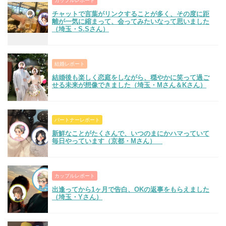
カップルレポート
チャットで言葉がリンクすることが多く、その度に距
離が一気に縮まって、会ってみたいなって思いました
（埼玉・S.Sさん）
結婚レポート
結婚後も楽しく恋庭をしながら、穏やかに笑って過ご
せる未来が想像できました（埼玉・Mさん＆Kさん）
パートナーレポート
新鮮なことがたくさんで、いつのまにかハマっていて
毎日やっています（京都・Mさん）
カップルレポート
出逢ってから1ヶ月で告白、OKの返事をもらえました
（埼玉・Yさん）