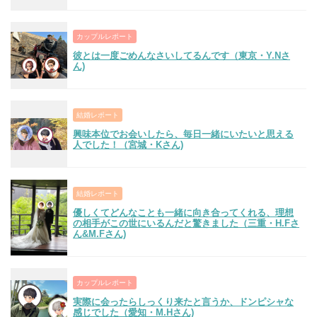
カップルレポート
彼とは一度ごめんなさいしてるんです（東京・Y.Nさ
ん)
結婚レポート
興味本位でお会いしたら、毎日一緒にいたいと思える
人でした！（宮城・Kさん)
結婚レポート
優しくてどんなことも一緒に向き合ってくれる、理想
の相手がこの世にいるんだと驚きました（三重・H.Fさ
ん&M.Fさん)
カップルレポート
実際に会ったらしっくり来たと言うか、ドンピシャな
感じでした（愛知・M.Hさん)