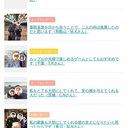
カップルレポート
喜怒哀楽を分かち合うことで、二人の仲は進展したの
だと思います（和歌山・M.Kさん）
パートナーレポート
カップルや夫婦で楽しめるゲームとしてもおすすめで
す（千葉・T.Rさん）
カップルレポート
私をとても大切にしてくれて、安心感を与えてくれる
人だった（茨城・C.Nさん）
結婚レポート
私の家族も大切にしてくれる彼の支えになりたいと思
ったからです（香川・M.Nさん）