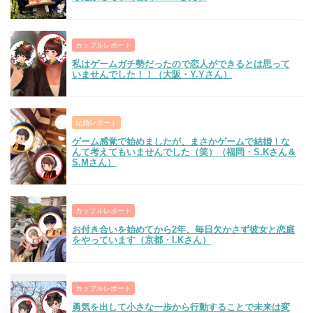
カップルレポート
私はゲームガチ勢だったので恋人ができるとは思って
いませんでした！！（大阪・Y.Yさん）
結婚レポート
ゲーム感覚で始めましたが、まさかゲームで結婚！な
んて考えてもいませんでした（笑）（福岡・S.Kさん＆
S.Mさん）
カップルレポート
お付き合いを始めてから2年、毎日欠かさず彼女と恋庭
をやっています（京都・I.Kさん）
カップルレポート
勇気を出して小さな一歩から行動することで未来は変