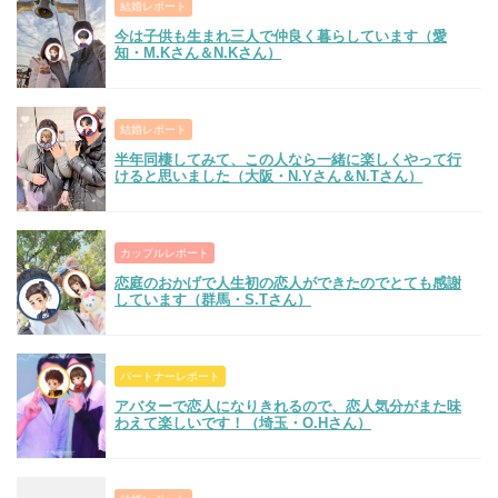
結婚レポート
今は子供も生まれ三人で仲良く暮らしています（愛
知・M.Kさん＆N.Kさん）
結婚レポート
半年同棲してみて、この人なら一緒に楽しくやって行
けると思いました（大阪・N.Yさん＆N.Tさん）
カップルレポート
恋庭のおかげで人生初の恋人ができたのでとても感謝
しています（群馬・S.Tさん）
パートナーレポート
アバターで恋人になりきれるので、恋人気分がまた味
わえて楽しいです！（埼玉・O.Hさん）