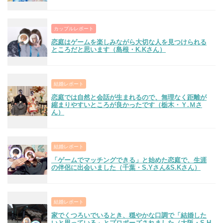
カップルレポート
恋庭はゲームを楽しみながら大切な人を見つけられる
ところだと思います（島根・K.Kさん）
結婚レポート
恋庭では自然と会話が生まれるので、無理なく距離が
縮まりやすいところが良かったです（栃木・Ｙ.Ｍさ
ん）
結婚レポート
「ゲームでマッチングできる」と始めた恋庭で、生涯
の伴侶に出会いました（千葉・S.Yさん&S.Kさん）
結婚レポート
家でくつろいでいるとき、穏やかな口調で「結婚した
いと思っている」とプロポーズされました（大阪・S.H