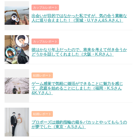
カップルレポート
出会いが目的ではなかった私ですが、気の合う素敵な
人に巡り合えました！（茨城・U.Yさん&S.Aさん）
カップルレポート
彼はかなり年上だったので、将来を考えて付き合うか
どうかを話してくれました（大阪・K.Rさん）
結婚レポート
ゲーム感覚で気軽に婚活ができることに魅力を感じ
て、恋庭を始めることにしました（福岡・K.Sさん
&K.Yさん）
結婚レポート
プロポーズは婚約指輪の箱をパカッとやってもらうの
が夢でした（東京・A.Sさん）