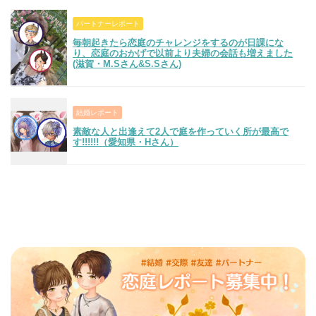
パートナーレポート
毎朝起きたら恋庭のチャレンジをするのが日課にな
り、恋庭のおかげで以前より夫婦の会話も増えました
(滋賀・M.Sさん&S.Sさん)
結婚レポート
素敵な人と出逢えて2人で庭を作っていく所が最高で
す!!!!!!（愛知県・Hさん）