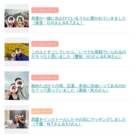
カップルレポート
何度か一緒に出かけているうちに惹かれていきました
（奈良・O.Kさん＆K.Tさん）
カップルレポート
この人とすごしていたら、いつでも笑顔でいられるの
だろうなと思いました（愛知・H.Iさん＆K.Mさん）
カップルレポート
始めたばかりの頃、正直、本当に出会いってあるのか
な？って思っていました（高知・M.Gさん）
結婚レポート
恋庭をインストールしたその日にマッチングしました
（千葉・N.Tさん＆S.Iさん）