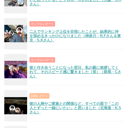
さん）
カップルレポート
二人でランキング上位を目指したことが、結果的に仲
を深めるきっかけになりました（神奈川・R.Fさん＆東
京・S.Kさん）
カップルレポート
彼と付き合うことになった翌日、私の親に挨拶してく
れて、そのスピード感に驚きました（笑）（群馬・Cさ
ん）
結婚レポート
彼の人柄やご家族との関係など、すべての面で「この
人とずっと一緒にいたい」と思いました（北海道・K.S
さん）