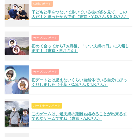
結婚レポート
子どもと手をつないで歩いている彼の姿を見て、この
人だ！と思ったからです（東京・Y.Oさん＆S.Oさん）
カップルレポート
初めて会ってから7ヵ月後、「いい夫婦の日」に入籍し
ます！（東京・M.Tさん）
カップルレポート
初デートとは思えないくらい自然体でいる自分にびっ
くりしました（千葉・C.Sさん＆T.Kさん）
パートナーレポート
このゲームは、老夫婦の距離も縮めることが出来るす
てきなゲームですね（東京・A.Kさん）